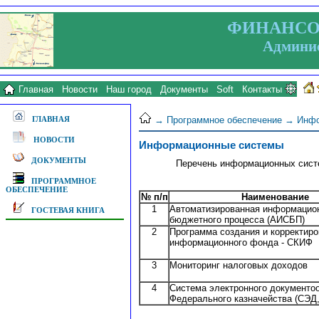
ФИНАНСО
Админис
Главная
Новости
Наш город
Документы
Soft
Контакты
→
Программное обеспечение
→ Инфо
ГЛАВНАЯ
НОВОСТИ
Информационные системы
ДОКУМЕНТЫ
Перечень информационных систе
ПРОГРАММНОЕ
ОБЕСПЕЧЕНИЕ
№ п/п
Наименование
1
Автоматизированная информацио
ГОСТЕВАЯ КНИГА
бюджетного процесса (АИСБП)
2
Программа создания и корректиро
информационного фонда - СКИФ
3
Мониторинг налоговых доходов
4
Система электронного документо
Федерального казначейства (СЭД